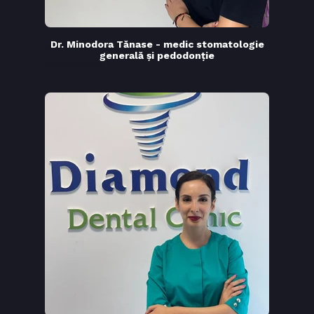
Nume
Dr. Minodora Tănase - medic stomatologie
generală și pedodonție
Profesiune