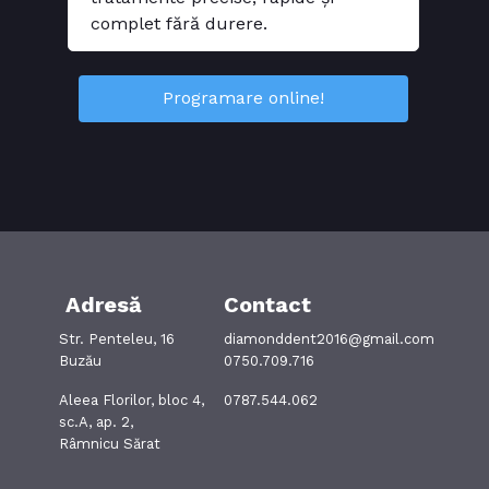
complet fără durere.
Programare online!
Adresă
Contact
Str. Penteleu, 16
diamonddent2016@gmail.com
Buzău
0750.709.716
Aleea Florilor, bloc 4,
0787.544.062
sc.A, ap. 2,
Râmnicu Sărat